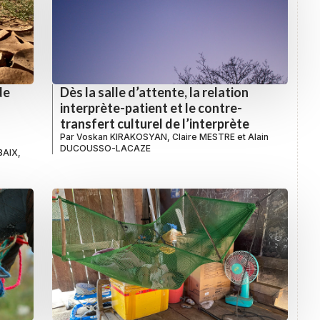
de
Dès la salle d’attente, la relation
interprète-patient et le contre-
transfert culturel de l’interprète
Par
Voskan KIRAKOSYAN
,
Claire MESTRE
et
Alain
DUCOUSSO-LACAZE
OBAIX
,