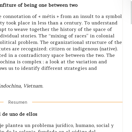
omfiture of being one between two
 connotation of « métis » from an insult to a symbol
ety took place in less than a century. To understand
mpt to weave together the history of the space of
ividual stories. The “mixing of races” in colonial
litical problem. The organizational structure of the
tutes are recognized: citizen or indigenous (native).
ted in a contradictory space between the two. The
ochina is complex : a look at the variation and
ows us to identify different strategies and
 Indochina, Vietnam.
Resumen
 de uno de ellos
aje plantea un problema jurídico, humano, social y
ión de la colonia, fundada en el código del