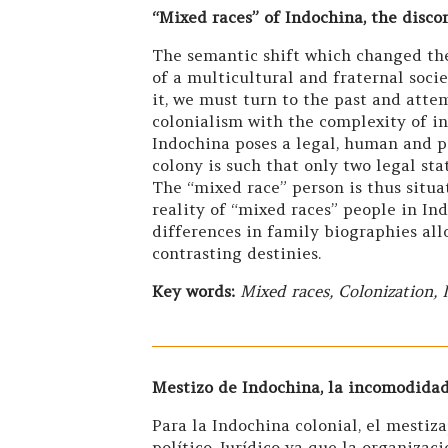
“Mixed races” of Indochina, the disc
The semantic shift which changed the
of a multicultural and fraternal soci
it, we must turn to the past and atte
colonialism with the complexity of ind
Indochina poses a legal, human and po
colony is such that only two legal sta
The “mixed race” person is thus situa
reality of “mixed races” people in Ind
differences in family biographies all
contrasting destinies.
Key words:
Mixed races, Colonization,
Mestizo de Indochina, la incomodidad
Para la Indochina colonial, el mestiz
político. Jurídico ya que la organizac