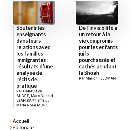
De l’invisibilité à
Soutenir les
un retour à la
enseignants
vie compromis
dans leurs
pour les enfants
relations avec
juifs
les familles
pourchassés et
immigrantes :
cachés pendant
résultats d’une
la Shoah
analyse de
Par
Marion FELDMAN
récits de
pratique
Par
Geneviève
AUDET
,
Marc Donald
JEAN BAPTISTE
et
Marie Rose MORO
Accueil
Éditoriaux