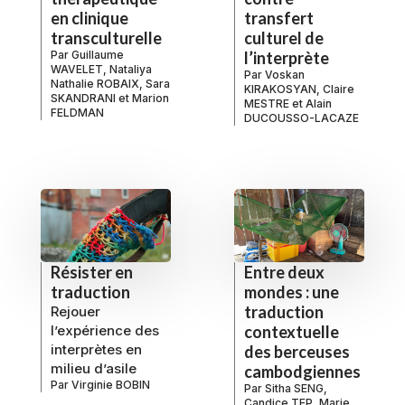
en clinique
transfert
transculturelle
culturel de
Par
Guillaume
l’interprète
WAVELET
,
Nataliya
Par
Voskan
Nathalie ROBAIX
,
Sara
KIRAKOSYAN
,
Claire
SKANDRANI
et
Marion
MESTRE
et
Alain
FELDMAN
DUCOUSSO-LACAZE
Résister en
Entre deux
traduction
mondes : une
traduction
Rejouer
l’expérience des
contextuelle
interprètes en
des berceuses
milieu d’asile
cambodgiennes
Par
Virginie BOBIN
Par
Sitha SENG
,
Candice TEP
,
Marie