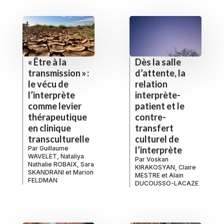
« Être à la
Dès la salle
transmission » :
d’attente, la
le vécu de
relation
l’interprète
interprète-
comme levier
patient et le
thérapeutique
contre-
en clinique
transfert
transculturelle
culturel de
Par
Guillaume
l’interprète
WAVELET
,
Nataliya
Par
Voskan
Nathalie ROBAIX
,
Sara
KIRAKOSYAN
,
Claire
SKANDRANI
et
Marion
MESTRE
et
Alain
FELDMAN
DUCOUSSO-LACAZE