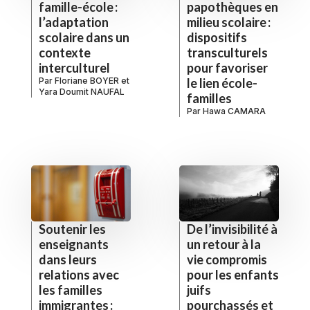
famille-école :
papothèques en
l’adaptation
milieu scolaire :
scolaire dans un
dispositifs
contexte
transculturels
interculturel
pour favoriser
Par
Floriane BOYER
et
le lien école-
Yara Doumit NAUFAL
familles
Par
Hawa CAMARA
De l’invisibilité à
Soutenir les
un retour à la
enseignants
vie compromis
dans leurs
pour les enfants
relations avec
juifs
les familles
pourchassés et
immigrantes :