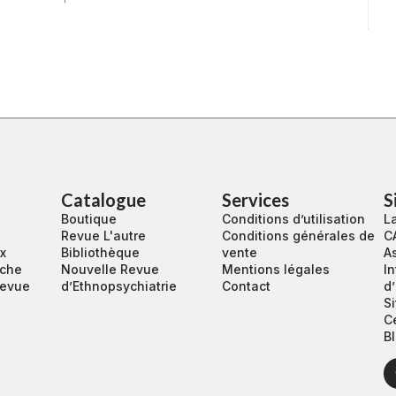
Catalogue
Services
S
Boutique
Conditions d’utilisation
La
Revue L'autre
Conditions générales de
C
ux
Bibliothèque
vente
A
rche
Nouvelle Revue
Mentions légales
In
revue
d’Ethnopsychiatrie
Contact
d
S
C
Bl