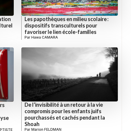
ation
Les papothèques en milieu scolaire :
lturel
dispositifs transculturels pour
favoriser le lien école-familles
Par
Hawa CAMARA
De l’invisibilité à un retour à la vie
rs
compromis pour les enfants juifs
pourchassés et cachés pendant la
lyse
Shoah
Par
Marion FELDMAN
APTISTE