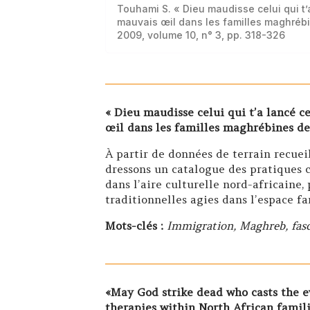
Touhami S. « Dieu maudisse celui qui t
mauvais œil dans les familles maghréb
2009, volume 10, n° 3, pp. 318-326
« Dieu maudisse celui qui t’a lancé c
œil dans les familles maghrébines de
À partir de données de terrain recuei
dressons un catalogue des pratiques cu
dans l’aire culturelle nord-africaine,
traditionnelles agies dans l’espace fa
Mots-clés :
Immigration, Maghreb, fasci
«May God strike dead who casts the e
therapies within North African famili