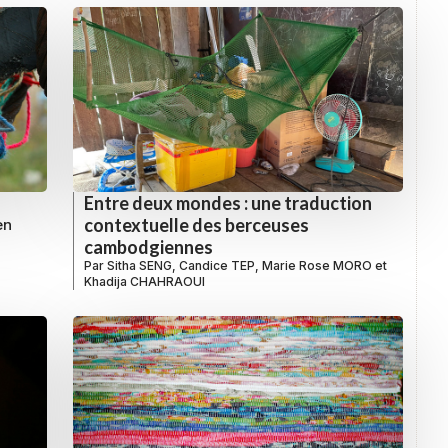
Entre deux mondes : une traduction
contextuelle des berceuses
en
cambodgiennes
Par
Sitha SENG
,
Candice TEP
,
Marie Rose MORO
et
Khadija CHAHRAOUI