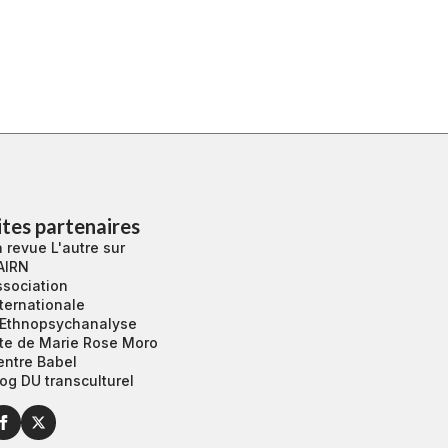
ites partenaires
 revue L'autre sur
AIRN
ssociation
ternationale
’Ethnopsychanalyse
ite de Marie Rose Moro
entre Babel
og DU transculturel