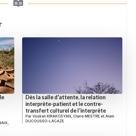
r
de
Dès la salle d’attente, la relation
interprète-patient et le contre-
transfert culturel de l’interprète
Par
Voskan KIRAKOSYAN
,
Claire MESTRE
et
Alain
DUCOUSSO-LACAZE
OBAIX
,