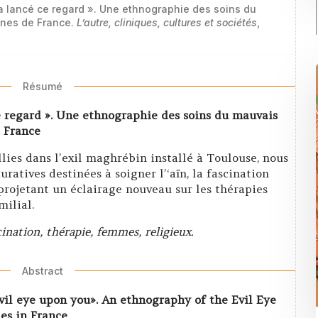
’a lancé ce regard ». Une ethnographie des soins du
ines de France.
L’autre, cliniques, cultures et sociétés
,
Résumé
e regard ». Une ethnographie des soins du mauvais
 France
llies dans l’exil maghrébin installé à Toulouse, nous
ratives destinées à soigner l’‘aïn, la fascination
 projetant un éclairage nouveau sur les thérapies
milial.
nation, thérapie, femmes, religieux.
Abstract
vil eye upon you». An ethnography of the Evil Eye
es in France