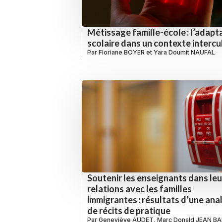
Métissage famille-école : l’adapt
scolaire dans un contexte intercu
Par
Floriane BOYER
et
Yara Doumit NAUFAL
Soutenir les enseignants dans leu
relations avec les familles
immigrantes : résultats d’une ana
de récits de pratique
Par
Geneviève AUDET
,
Marc Donald JEAN B