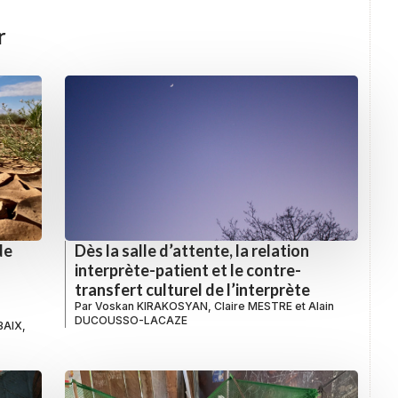
r
de
Dès la salle d’attente, la relation
interprète-patient et le contre-
transfert culturel de l’interprète
Par
Voskan KIRAKOSYAN
,
Claire MESTRE
et
Alain
DUCOUSSO-LACAZE
OBAIX
,