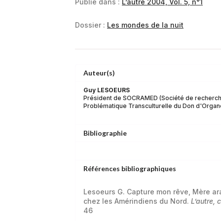
Publié dans :
L’autre 2004, Vol. 5, n°1
Dossier :
Les mondes de la nuit
Auteur(s)
Guy LESOEURS
Président de SOCRAMED (Société de recherche
Problématique Transculturelle du Don d'Organ
Bibliographie
Références bibliographiques
Lesoeurs G. Capture mon rêve, Mère arai
chez les Amérindiens du Nord.
L’autre, 
46