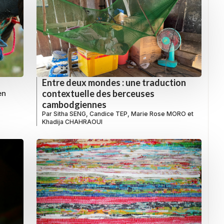
Entre deux mondes : une traduction
contextuelle des berceuses
en
cambodgiennes
Par
Sitha SENG
,
Candice TEP
,
Marie Rose MORO
et
Khadija CHAHRAOUI