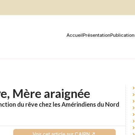
Accueil
Présentation
Publication
e, Mère araignée
onction du rêve chez les Amérindiens du Nord
Voir cet article sur CAIRN