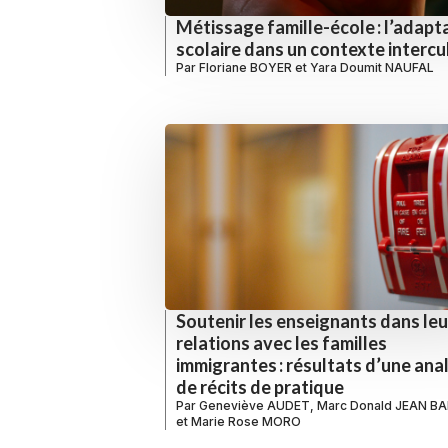
Métissage famille-école : l’adapt
scolaire dans un contexte intercu
Par
Floriane BOYER
et
Yara Doumit NAUFAL
Soutenir les enseignants dans leu
relations avec les familles
immigrantes : résultats d’une ana
de récits de pratique
Par
Geneviève AUDET
,
Marc Donald JEAN B
et
Marie Rose MORO